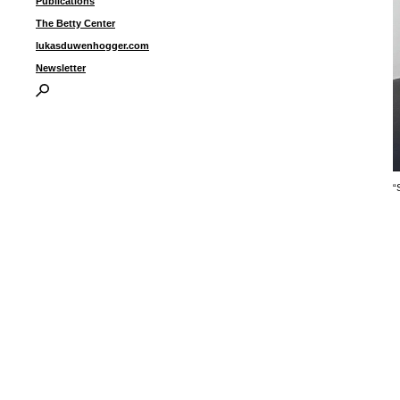
Publications
The Betty Center
lukasduwenhogger.com
Newsletter
“
i
I
P
B