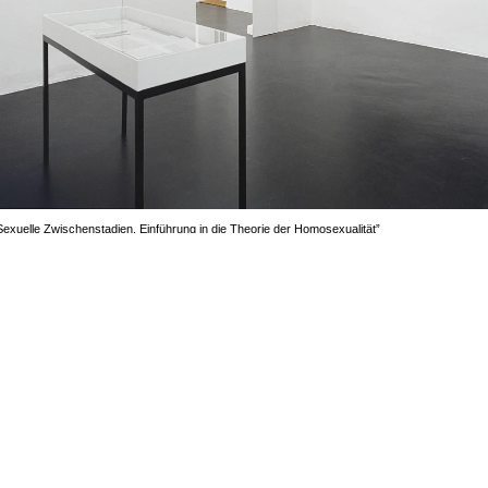
Sexuelle Zwischenstadien, Einführung in die Theorie der Homosexualität”
nstallation view Galerie Daniel Buchholz, Köln 2002
mage 5 of 10
revious
Next
ack to exhibition