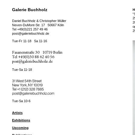
Galerie Buchholz
H
“
2
Daniel Buchholz & Christopher Müller
2
Neven-DuMont-Str. 17
50667 Köln
o
Tel
+49(0)221 257 49 46
2
post@galeriebuchholz.de
Tue-Fr 11-18
Sa 11-16
Fasanenstraße 30
10719 Berlin
Tel
+49(0)30 88 62 40 56
post@galeriebuchholz.de
Tue-Sa 11-18
31 West 54th Street
New York, NY 10019
Tel +
+1 (212) 328 7885
post@galeriebuchholz.com
Tue-Sa 10-6
Artists
Exhibitions
Upcoming